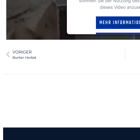
stimmen Sie der Nutzung des
dieses Video anzus
MEHR INFORMATIO
AKZEPTIEREN
powered by
Usercentrics Con
VORIGER
Platform
&
eRech
Bunter Herbst