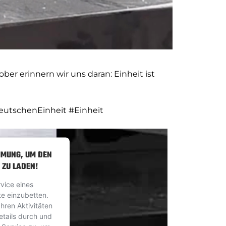
ber erinnern wir uns daran: Einheit ist
eutschenEinheit
#Einheit
MMUNG, UM DEN
 ZU LADEN!
vice eines
te einzubetten.
hren Aktivitäten
etails durch und