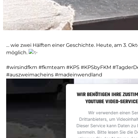
… wie zwei Hälften einer Geschichte. Heute, am 3. Okto
möglich.
#wirsindfkm
#fkmteam
#KPS
#KPSbyFKM
#TagderD
#auszweimacheins
#madeinwendland
WIR BENÖTIGEN IHRE ZUSTI
YOUTUBE VIDEO-SERVICE
Wir verwenden einen Ser
Drittanbieters, um Videoinhal
Dieser Service kann Daten zu I
sammeln. Bitte lesen Sie die D