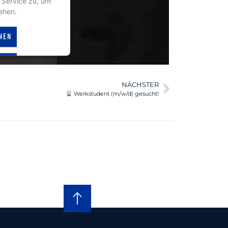
 Service zu, um
ehen.
NEN
sent Management
NÄCHSTER
t24
Werkstudent (m/w/d) gesucht!