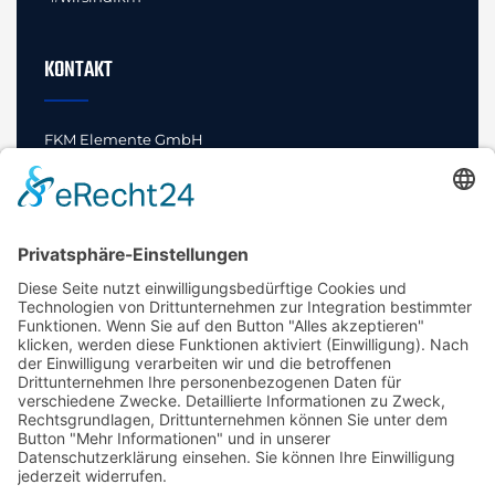
KONTAKT
FKM Elemente GmbH
Innovationen und Standards
Bahnhofstraße 52
29462 Wustrow (Wendland)
Fon +49 (0) 5843 97228-0
E-Mail
info@fkm-elemente.de
SPRECHEN SIE UNS AN!
Wir geben Ihren Teilen Profil.
Ihre Innovationen und Standards sind bei uns in guten
Händen.