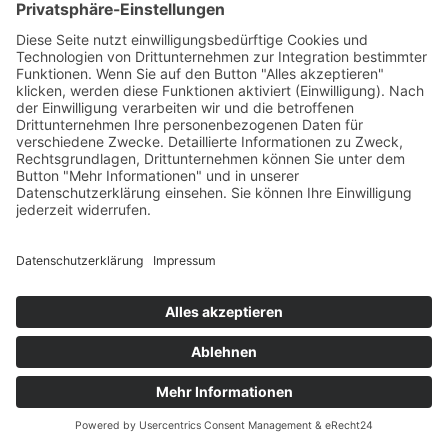
29462 Wustrow (Wendland)
Fon +49 (0) 5843 97228-0
E-Mail
info@fkm-elemente.de
SPRECHEN SIE UNS AN!
Wir geben Ihren Teilen Profil.
Ihre Innovationen und Standards sind bei uns in guten
Händen.
TELEFON
+49 (0) 5843 97228-0
Copyright © 2025 FKM Elemente GmbH Innovationen und
Standards