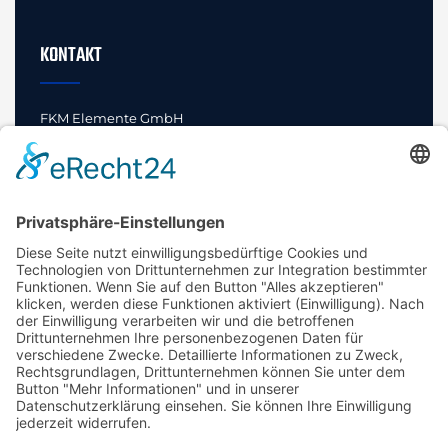
KONTAKT
FKM Elemente GmbH
Innovationen und Standards
Bahnhofstraße 52
29462 Wustrow (Wendland)
Fon +49 (0) 5843 97228-0
E-Mail
info@fkm-elemente.de
SPRECHEN SIE UNS AN!
Wir geben Ihren Teilen Profil.
Ihre Innovationen und Standards sind bei uns in guten
Händen.