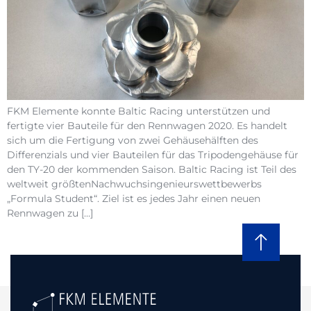
FKM Elemente konnte Baltic Racing unterstützen und
fertigte vier Bauteile für den Rennwagen 2020. Es handelt
sich um die Fertigung von zwei Gehäusehälften des
Differenzials und vier Bauteilen für das Tripodengehäuse für
den TY-20 der kommenden Saison. Baltic Racing ist Teil des
weltweit größtenNachwuchsingenieurswettbewerbs
„Formula Student“. Ziel ist es jedes Jahr einen neuen
Rennwagen zu […]