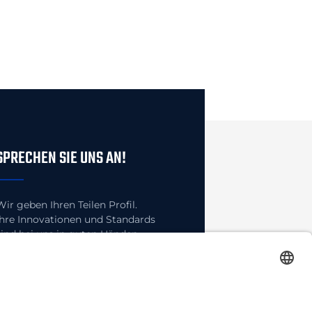
SPRECHEN SIE UNS AN!
Wir geben Ihren Teilen Profil.
Ihre Innovationen und Standards
sind bei uns in guten Händen.
TELEFON
+49 (0) 5843 97228-0