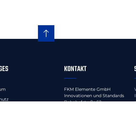
GES
KONTAKT
sum
FKM Elemente GmbH
Innovationen und Standards
hutz
Bahnhofstraße 52
29462 Wustrow (Wendland)
ine Geschäftsbedingungen
Fon +49 (0) 5843 97228-0
utz Social Media
dfkm
E-Mail
info@fkm-elemente.de