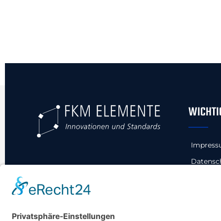
WICHTI
Impres
Datensc
Allgeme
Datensch
#wirsin