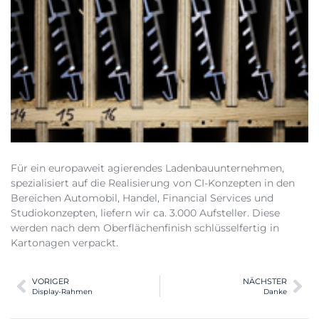
Für ein europaweit agierendes Ladenbauunternehmen,
spezialisiert auf die Realisierung von CI-Konzepten in den
Bereichen Automobil, Handel, Financial Services und
Studiokonzepten, liefern wir ca. 3.000 Aufsteller. Diese
werden nach dem Oberflächenfinish schlüsselfertig in
Kartonagen verpackt.
VORIGER
NÄCHSTER
Display-Rahmen
Danke