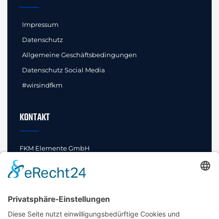
Impressum
Datenschutz
Allgemeine Geschäftsbedingungen
Datenschutz Social Media
#wirsindfkm
KONTAKT
FKM Elemente GmbH
Innovationen und Standards
Bahnhofstraße 52
29462 Wustrow (Wendland)
Fon +49 (0) 5843 97228-0
E-Mail
info@fkm-elemente.de