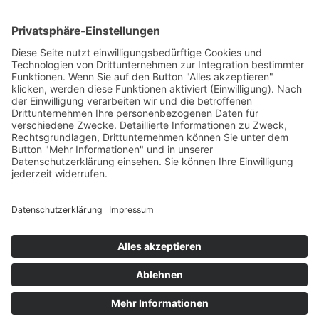
Fon +49 (0) 5843 97228-0
E-Mail
info@fkm-elemente.de
SPRECHEN SIE UNS AN!
Wir geben Ihren Teilen Profil.
Ihre Innovationen und Standards sind bei uns in guten
Händen.
TELEFON
+49 (0) 5843 97228-0
Copyright © 2025 FKM Elemente GmbH Innovationen und
Standards