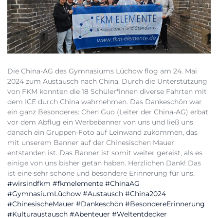
Die China-AG des Gymnasiums Lüchow flog am 24. Mai
2024 zum Austausch nach China. Durch die Unterstützung
von FKM konnten die 18 Schüler*innen diverse Fahrten mit
dem ICE durch China wahrnehmen. Das Dankeschön war
ein ganz Besonderes: Chen Guo (Leiter der China-AG) erbat
vor dem Abflug ein Werbebanner von uns und ließ uns
danach ein Gruppen-Foto auf Leinwand zukommen, das
mit unserem Banner auf der Chinesischen Mauer
entstanden ist. Das Banner ist somit weiter gereist, als es
einige von uns bisher getan haben. Herzlichen Dank! Das
ist eine sehr schöne und besondere Erinnerung für uns.
#wirsindfkm
#fkmelemente
#ChinaAG
#GymnasiumLüchow
#Austausch
#China2024
#ChinesischeMauer
#Dankeschön
#BesondereErinnerung
#Kulturaustausch
#Abenteuer
#Weltentdecker